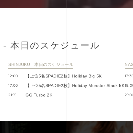
-
本
⽇
の
ス
ケ
ジ
ュ
ー
ル
SHINJUKU - 本⽇のスケジュール
NA
12:00
【上位5名SPADIE2枚】Holiday Big 5K
13:3
17:00
【上位5名SPADIE2枚】Holiday Monster Stack 5K
18:0
21:15
GG Turbo 2K
21:0