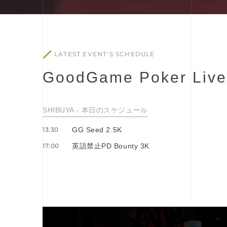
LATEST EVENT'S SCHEDULE
G
o
o
d
G
a
m
e
P
o
k
e
r
L
i
v
e
SHIBUYA - 本⽇のスケジュール
13:30
GG Seed 2.5K
17:00
英語禁止PD Bounty 3K