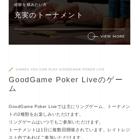
経験を積みたい⽅
充実のトーナメント
VIEW MORE
GAMES YOU CAN PLAY GOODGAME POKER LIVE
G
o
o
d
G
a
m
e
P
o
k
e
r
L
i
v
e
の
ゲ
ー
ム
GoodGame Poker Liveでは主にリングゲーム、トーナメン
トの2種類をお楽しみいただけます。
リングゲームはいつでもご参加いただけます。
トーナメントは1日に複数回開催されています。レイトレジ
スト内であればご参加いただけます。