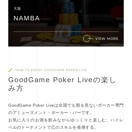
大阪
NAMBA
VIEW MORE
HOW TO ENJOY GOODGAME POKER LIVE
G
o
o
d
G
a
m
e
P
o
k
e
r
L
i
v
e
の
楽
し
み
方
GoodGame Poker Liveは全国でも類を見ないポーカー専門
のアミューズメント・ポーカー・バーです。
お気に入りのお酒を飲みながらゆっくりと楽しむ、ハイレ
ベルのトーナメントで己のスキルを発揮する。