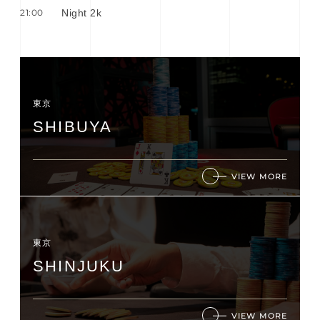
21:00
Night 2k
東京
SHIBUYA
VIEW MORE
東京
SHINJUKU
VIEW MORE