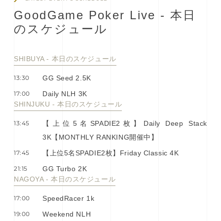
G
o
o
d
G
a
m
e
P
o
k
e
r
L
i
v
e
-
本
⽇
の
ス
ケ
ジ
ュ
ー
ル
SHIBUYA - 本⽇のスケジュール
13:30
GG Seed 2.5K
17:00
Daily NLH 3K
SHINJUKU - 本⽇のスケジュール
13:45
【上位5名SPADIE2枚】Daily Deep Stack
3K【MONTHLY RANKING開催中】
17:45
【上位5名SPADIE2枚】Friday Classic 4K
21:15
GG Turbo 2K
NAGOYA - 本⽇のスケジュール
17:00
SpeedRacer 1k
19:00
Weekend NLH