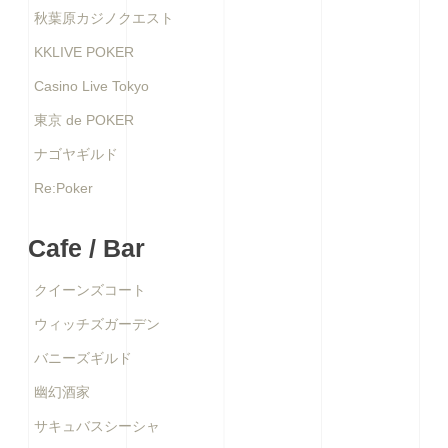
秋葉原カジノクエスト
KKLIVE POKER
Casino Live Tokyo
東京 de POKER
ナゴヤギルド
Re:Poker
Cafe / Bar
クイーンズコート
ウィッチズガーデン
バニーズギルド
幽幻酒家
サキュバスシーシャ