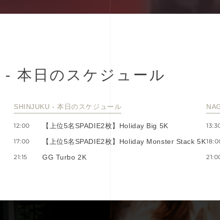
-
本
⽇
の
ス
ケ
ジ
ュ
ー
ル
SHINJUKU - 本⽇のスケジュール
NA
12:00
【上位5名SPADIE2枚】Holiday Big 5K
13:3
17:00
【上位5名SPADIE2枚】Holiday Monster Stack 5K
18:0
21:15
GG Turbo 2K
21:0