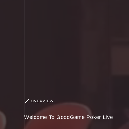
OVERVIEW
Welcome To GoodGame Poker Live