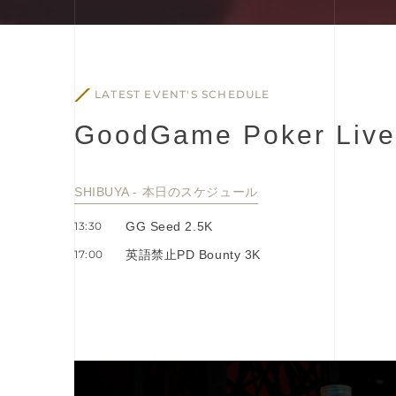
LATEST EVENT'S SCHEDULE
G
o
o
d
G
a
m
e
P
o
k
e
r
L
i
v
e
SHIBUYA - 本⽇のスケジュール
13:30
GG Seed 2.5K
17:00
英語禁止PD Bounty 3K