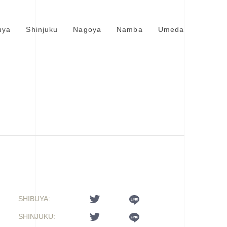
uya
Shinjuku
Nagoya
Namba
Umeda
SHIBUYA:
SHINJUKU: