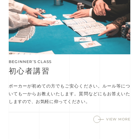
BEGINNER’S CLASS
初⼼者講習
ポーカーが初めての方でもご安心ください。ルール等につ
いても一からお教えいたします。質問などにもお答えいた
しますので、お気軽に仰ってください。
VIEW MORE