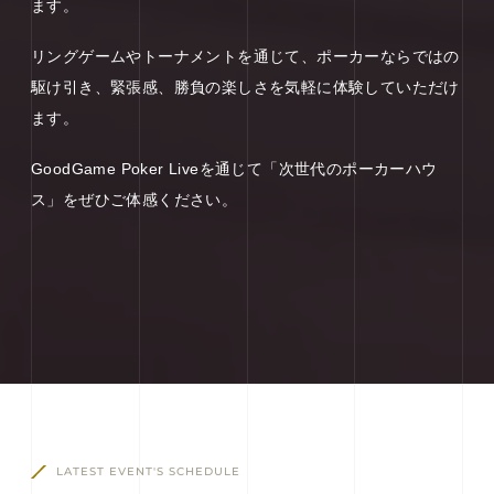
ます。
リングゲームやトーナメントを通じて、ポーカーならではの
駆け引き、緊張感、勝負の楽しさを気軽に体験していただけ
ます。
GoodGame Poker Liveを通じて「次世代のポーカーハウ
ス」をぜひご体感ください。
LATEST EVENT'S SCHEDULE