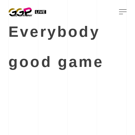
Everybody
good game