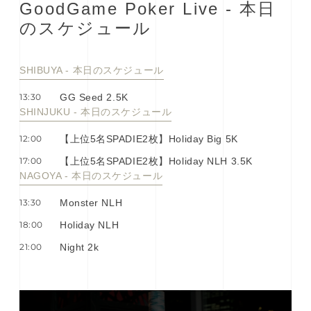
G
o
o
d
G
a
m
e
P
o
k
e
r
L
i
v
e
-
本
⽇
の
ス
ケ
ジ
ュ
ー
ル
SHIBUYA - 本⽇のスケジュール
13:30
GG Seed 2.5K
SHINJUKU - 本⽇のスケジュール
12:00
【上位5名SPADIE2枚】Holiday Big 5K
17:00
【上位5名SPADIE2枚】Holiday NLH 3.5K
NAGOYA - 本⽇のスケジュール
13:30
Monster NLH
18:00
Holiday NLH
21:00
Night 2k