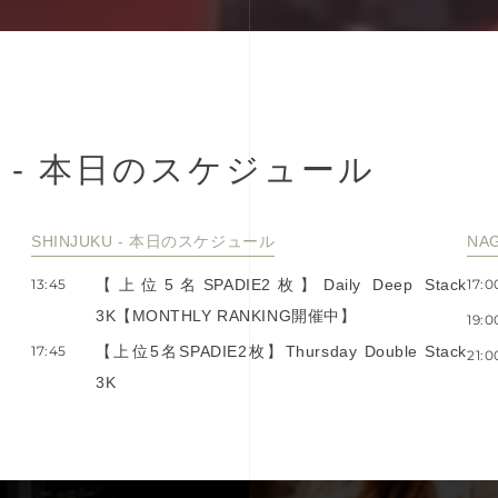
-
本
⽇
の
ス
ケ
ジ
ュ
ー
ル
SHINJUKU - 本⽇のスケジュール
NA
13:45
【上位5名SPADIE2枚】Daily Deep Stack
17:0
3K【MONTHLY RANKING開催中】
19:0
17:45
【上位5名SPADIE2枚】Thursday Double Stack
21:0
3K