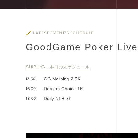
LATEST EVENT'S SCHEDULE
G
o
o
d
G
a
m
e
P
o
k
e
r
L
i
v
e
SHIBUYA - 本⽇のスケジュール
13:30
GG Morning 2.5K
16:00
Dealers Choice 1K
18:00
Daily NLH 3K