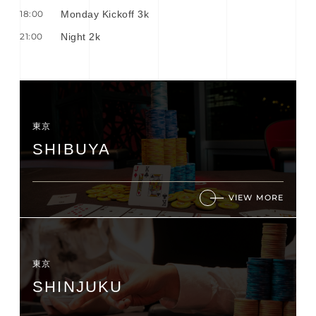
18:00
Monday Kickoff 3k
21:00
Night 2k
東京
SHIBUYA
VIEW MORE
東京
SHINJUKU