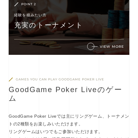
POINT 2
経験を積みたい⽅
充実のトーナメント
VIEW MORE
GAMES YOU CAN PLAY GOODGAME POKER LIVE
G
o
o
d
G
a
m
e
P
o
k
e
r
L
i
v
e
の
ゲ
ー
ム
GoodGame Poker Liveでは主にリングゲーム、トーナメン
トの2種類をお楽しみいただけます。
リングゲームはいつでもご参加いただけます。