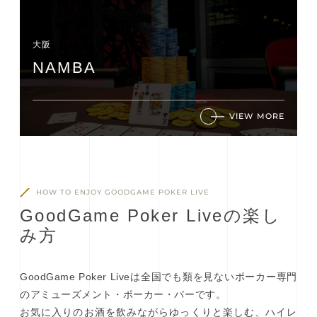
大阪
NAMBA
VIEW MORE
HOW TO ENJOY GOODGAME POKER LIVE
G
o
o
d
G
a
m
e
P
o
k
e
r
L
i
v
e
の
楽
し
み
方
GoodGame Poker Liveは全国でも類を見ないポーカー専門
のアミューズメント・ポーカー・バーです。
お気に入りのお酒を飲みながらゆっくりと楽しむ、ハイレ