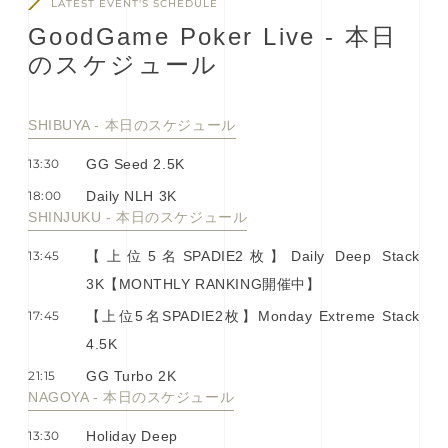
LATEST EVENT'S SCHEDULE
G
o
o
d
G
a
m
e
P
o
k
e
r
L
i
v
e
-
本
⽇
の
ス
ケ
ジ
ュ
ー
ル
SHIBUYA - 本⽇のスケジュール
13:30
GG Seed 2.5K
18:00
Daily NLH 3K
SHINJUKU - 本⽇のスケジュール
13:45
【上位5名SPADIE2枚】Daily Deep Stack
3K【MONTHLY RANKING開催中】
17:45
【上位5名SPADIE2枚】Monday Extreme Stack
4.5K
21:15
GG Turbo 2K
NAGOYA - 本⽇のスケジュール
13:30
Holiday Deep