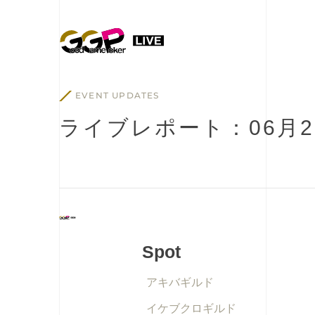
EVENT UPDATES
ラ
イ
ブ
レ
ポ
ー
ト
：
0
6
月
2
Spot
アキバギルド
イケブクロギルド