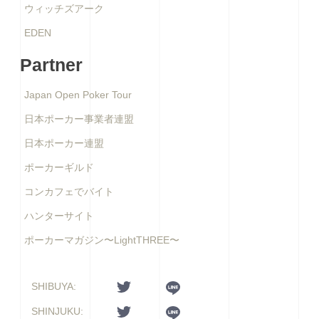
ウィッチズアーク
EDEN
Partner
Japan Open Poker Tour
日本ポーカー事業者連盟
日本ポーカー連盟
ポーカーギルド
コンカフェでバイト
ハンターサイト
ポーカーマガジン〜LightTHREE〜
SHIBUYA:
SHINJUKU: