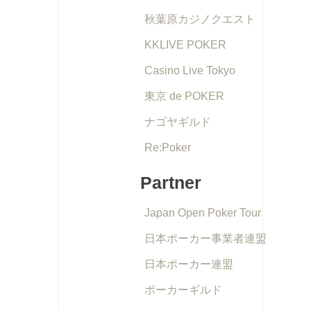
秋葉原カジノクエスト
KKLIVE POKER
Casino Live Tokyo
東京 de POKER
ナゴヤギルド
Re:Poker
Partner
Japan Open Poker Tour
日本ポーカー事業者連盟
日本ポーカー連盟
ポーカーギルド