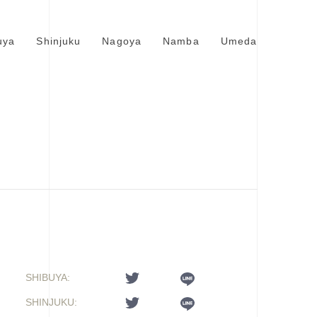
uya
Shinjuku
Nagoya
Namba
Umeda
SHIBUYA:
SHINJUKU: