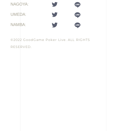
NAGOYA:
UMEDA:
NAMBA:
©2022
GoodGame Poker Live
. ALL RIGHTS
RESERVED.