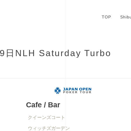
TOP
Shib
9
日
N
L
H
S
a
t
u
r
d
a
y
T
u
r
b
o
Cafe / Bar
クイーンズコート
ウィッチズガーデン