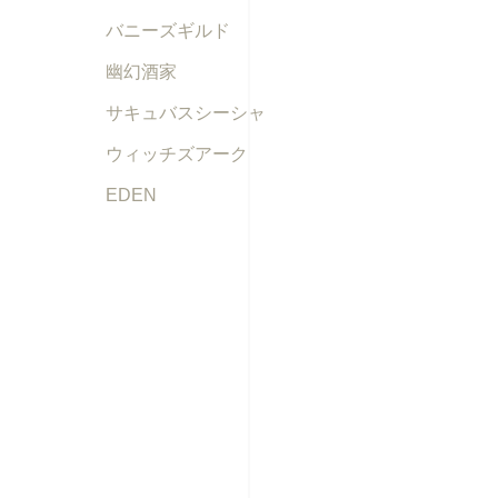
バニーズギルド
幽幻酒家
サキュバスシーシャ
ウィッチズアーク
EDEN