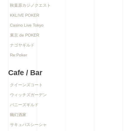
秋葉原カジノクエスト
KKLIVE POKER
Casino Live Tokyo
東京 de POKER
ナゴヤギルド
Re:Poker
Cafe / Bar
クイーンズコート
ウィッチズガーデン
バニーズギルド
幽幻酒家
サキュバスシーシャ