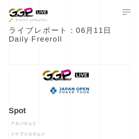
EVENT UPDATES
ラ
イ
ブ
レ
ポ
ー
ト
：
0
6
月
1
1
日
D
a
i
l
y
F
r
e
e
r
o
l
l
Spot
アキバギルド
イケブクロギルド