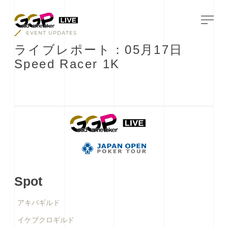
EVENT UPDATES
ラ
イ
ブ
レ
ポ
ー
ト
：
0
5
月
1
7
日
S
p
e
e
d
R
a
c
e
r
1
K
Spot
アキバギルド
イケブクロギルド