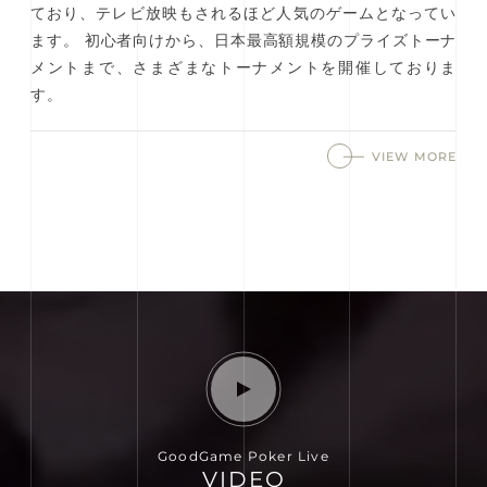
ており、テレビ放映もされるほど人気のゲームとなってい
ます。 初心者向けから、日本最高額規模のプライズトーナ
メントまで、さまざまなトーナメントを開催しておりま
す。
VIEW MORE
GoodGame Poker Live
VIDEO