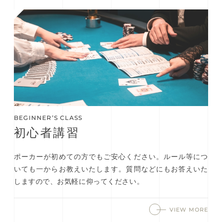
BEGINNER’S CLASS
初⼼者講習
ポーカーが初めての方でもご安心ください。ルール等につ
いても一からお教えいたします。質問などにもお答えいた
しますので、お気軽に仰ってください。
VIEW MORE