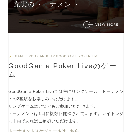
充実のトーナメント
VIEW MORE
GAMES YOU CAN PLAY GOODGAME POKER LIVE
G
o
o
d
G
a
m
e
P
o
k
e
r
L
i
v
e
の
ゲ
ー
ム
GoodGame Poker Liveでは主にリングゲーム、トーナメン
トの2種類をお楽しみいただけます。
リングゲームはいつでもご参加いただけます。
トーナメントは1日に複数回開催されています。レイトレジ
スト内であればご参加いただけます。
トーナメントスケジュールはこちら