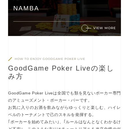
NAMBA
VIEW MORE
HOW TO ENJOY GOODGAME POKER LIVE
G
o
o
d
G
a
m
e
P
o
k
e
r
L
i
v
e
の
楽
し
み
方
GoodGame Poker Liveは全国でも類を見ないポーカー専門
のアミューズメント・ポーカー・バーです。
お気に入りのお酒を飲みながらゆっくりと楽しむ、ハイレ
ベルのトーナメントで己のスキルを発揮する。
｢ポーカーを始めてみたい｣、｢ルールはなんとなくわかるけ