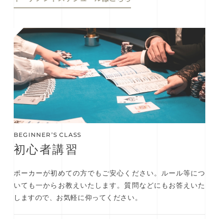
BEGINNER’S CLASS
初⼼者講習
ポーカーが初めての方でもご安心ください。ルール等につ
いても一からお教えいたします。質問などにもお答えいた
しますので、お気軽に仰ってください。