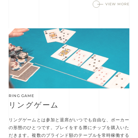
VIEW MORE
RING GAME
リングゲーム
リングゲームとは参加と退席がいつでも自由な、ポーカー
の形態のひとつです。プレイをする際にチップを購入いた
だきます。複数のブラインド額のテーブルを常時稼働する