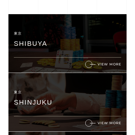
東京
SHIBUYA
VIEW MORE
東京
SHINJUKU
VIEW MORE