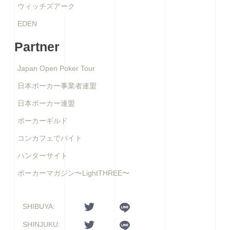
ウィッチズアーク
EDEN
Partner
Japan Open Poker Tour
日本ポーカー事業者連盟
日本ポーカー連盟
ポーカーギルド
コンカフェでバイト
ハンターサイト
ポーカーマガジン〜LightTHREE〜
SHIBUYA:
SHINJUKU: