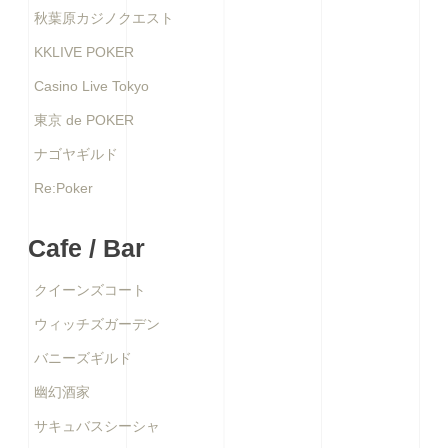
秋葉原カジノクエスト
KKLIVE POKER
Casino Live Tokyo
東京 de POKER
ナゴヤギルド
Re:Poker
Cafe / Bar
クイーンズコート
ウィッチズガーデン
バニーズギルド
幽幻酒家
サキュバスシーシャ