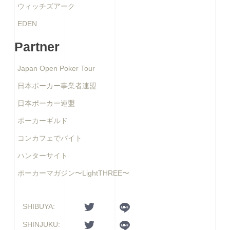
ウィッチズアーク
EDEN
Partner
Japan Open Poker Tour
日本ポーカー事業者連盟
日本ポーカー連盟
ポーカーギルド
コンカフェでバイト
ハンターサイト
ポーカーマガジン〜LightTHREE〜
SHIBUYA:
SHINJUKU: