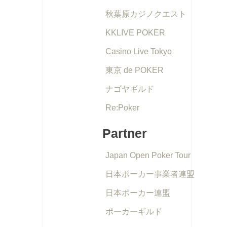
秋葉原カジノクエスト
KKLIVE POKER
Casino Live Tokyo
東京 de POKER
ナゴヤギルド
Re:Poker
Partner
Japan Open Poker Tour
日本ポーカー事業者連盟
日本ポーカー連盟
ポーカーギルド