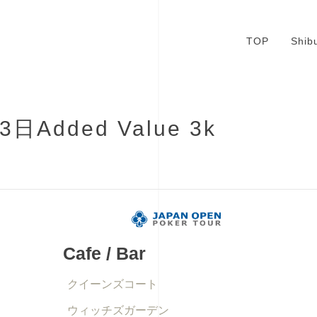
TOP
Shib
3
日
A
d
d
e
d
V
a
l
u
e
3
k
Cafe / Bar
クイーンズコート
ウィッチズガーデン