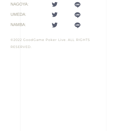
NAGOYA:
UMEDA:
NAMBA:
©2022
GoodGame Poker Live
. ALL RIGHTS
RESERVED.