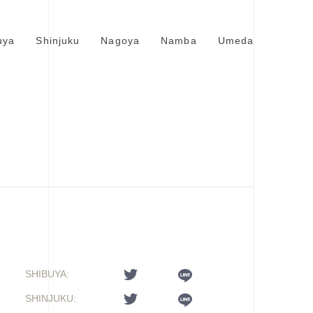
uya
Shinjuku
Nagoya
Namba
Umeda
SHIBUYA:
SHINJUKU: