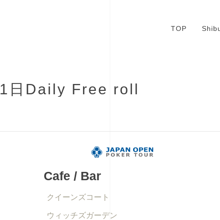
TOP
Shib
1
日
D
a
i
l
y
F
r
e
e
r
o
l
l
Cafe / Bar
クイーンズコート
ウィッチズガーデン