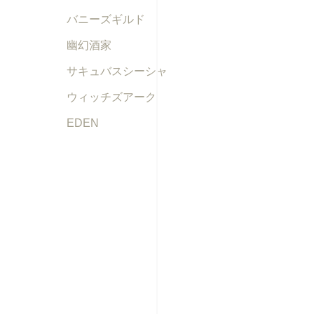
バニーズギルド
幽幻酒家
サキュバスシーシャ
ウィッチズアーク
EDEN