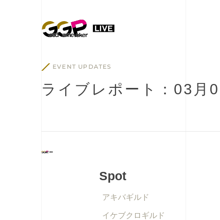
EVENT UPDATES
ラ
イ
ブ
レ
ポ
ー
ト
：
0
3
月
0
Spot
アキバギルド
イケブクロギルド