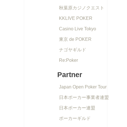
秋葉原カジノクエスト
KKLIVE POKER
Casino Live Tokyo
東京 de POKER
ナゴヤギルド
Re:Poker
Partner
Japan Open Poker Tour
日本ポーカー事業者連盟
日本ポーカー連盟
ポーカーギルド