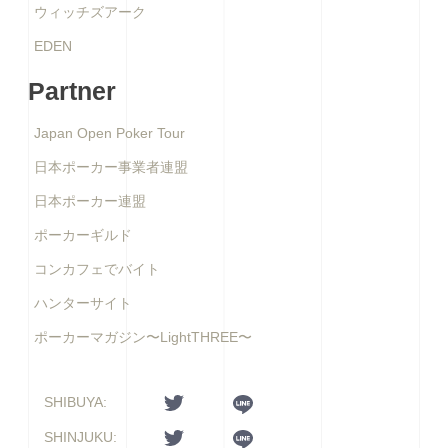
ウィッチズアーク
EDEN
Partner
Japan Open Poker Tour
日本ポーカー事業者連盟
日本ポーカー連盟
ポーカーギルド
コンカフェでバイト
ハンターサイト
ポーカーマガジン〜LightTHREE〜
SHIBUYA:
SHINJUKU: