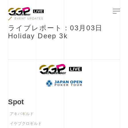
EVENT UPDATES
ラ
イ
ブ
レ
ポ
ー
ト
：
0
3
月
0
3
日
H
o
l
i
d
a
y
D
e
e
p
3
k
Spot
アキバギルド
イケブクロギルド