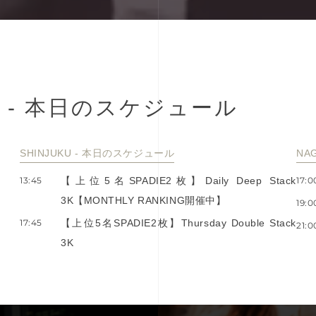
-
本
⽇
の
ス
ケ
ジ
ュ
ー
ル
SHINJUKU - 本⽇のスケジュール
NA
13:45
【上位5名SPADIE2枚】Daily Deep Stack
17:0
3K【MONTHLY RANKING開催中】
19:0
17:45
【上位5名SPADIE2枚】Thursday Double Stack
21:0
3K