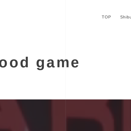
TOP
Shib
good game