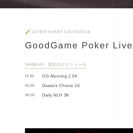
LATEST EVENT'S SCHEDULE
G
o
o
d
G
a
m
e
P
o
k
e
r
L
i
v
e
SHIBUYA - 本⽇のスケジュール
13:30
GG Morning 2.5K
16:00
Dealers Choice 1K
18:00
Daily NLH 3K