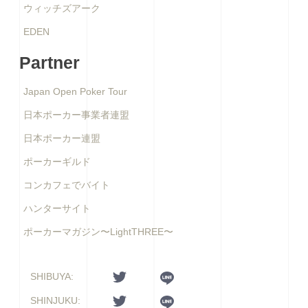
ウィッチズアーク
EDEN
Partner
Japan Open Poker Tour
日本ポーカー事業者連盟
日本ポーカー連盟
ポーカーギルド
コンカフェでバイト
ハンターサイト
ポーカーマガジン〜LightTHREE〜
SHIBUYA:
SHINJUKU: