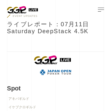
EVENT UPDATES
ラ
イ
ブ
レ
ポ
ー
ト
：
0
7
月
1
1
日
S
a
t
u
r
d
a
y
D
e
e
p
S
t
a
c
k
4
.
5
K
Spot
アキバギルド
イケブクロギルド