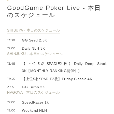
G
o
o
d
G
a
m
e
P
o
k
e
r
L
i
v
e
-
本
⽇
の
ス
ケ
ジ
ュ
ー
ル
SHIBUYA - 本⽇のスケジュール
13:30
GG Seed 2.5K
17:00
Daily NLH 3K
SHINJUKU - 本⽇のスケジュール
13:45
【上位5名SPADIE2枚】Daily Deep Stack
3K【MONTHLY RANKING開催中】
17:45
【上位5名SPADIE2枚】Friday Classic 4K
21:15
GG Turbo 2K
NAGOYA - 本⽇のスケジュール
17:00
SpeedRacer 1k
19:00
Weekend NLH