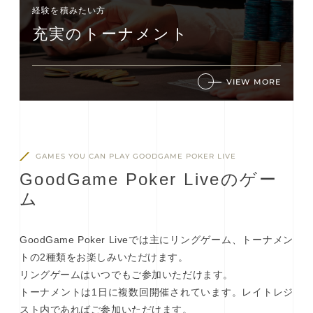
経験を積みたい⽅
充実のトーナメント
VIEW MORE
GAMES YOU CAN PLAY GOODGAME POKER LIVE
G
o
o
d
G
a
m
e
P
o
k
e
r
L
i
v
e
の
ゲ
ー
ム
GoodGame Poker Liveでは主にリングゲーム、トーナメン
トの2種類をお楽しみいただけます。
リングゲームはいつでもご参加いただけます。
トーナメントは1日に複数回開催されています。レイトレジ
スト内であればご参加いただけます。