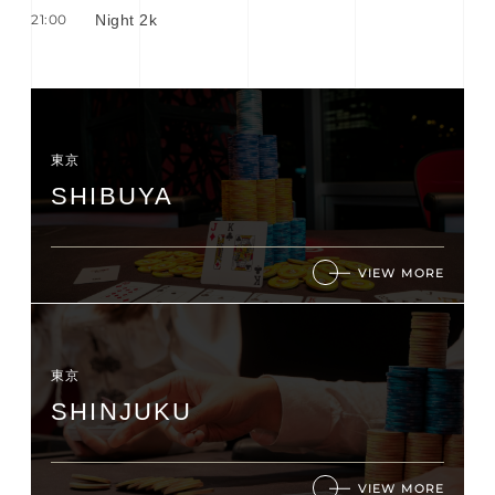
21:00
Night 2k
東京
SHIBUYA
VIEW MORE
東京
SHINJUKU
VIEW MORE