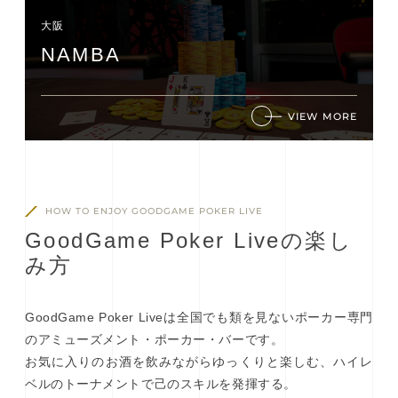
大阪
NAMBA
VIEW MORE
HOW TO ENJOY GOODGAME POKER LIVE
G
o
o
d
G
a
m
e
P
o
k
e
r
L
i
v
e
の
楽
し
み
方
GoodGame Poker Liveは全国でも類を見ないポーカー専門
のアミューズメント・ポーカー・バーです。
お気に入りのお酒を飲みながらゆっくりと楽しむ、ハイレ
ベルのトーナメントで己のスキルを発揮する。