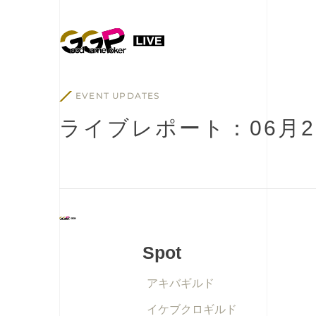
EVENT UPDATES
ラ
イ
ブ
レ
ポ
ー
ト
：
0
6
月
2
Spot
アキバギルド
イケブクロギルド