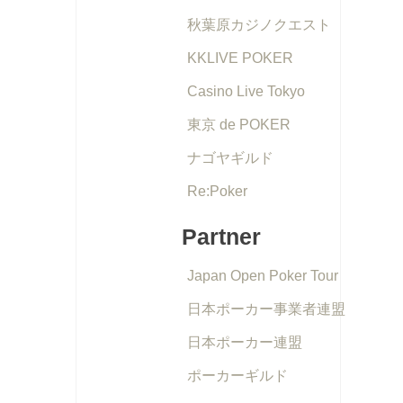
秋葉原カジノクエスト
KKLIVE POKER
Casino Live Tokyo
東京 de POKER
ナゴヤギルド
Re:Poker
Partner
Japan Open Poker Tour
日本ポーカー事業者連盟
日本ポーカー連盟
ポーカーギルド