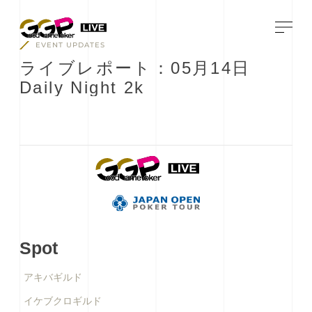
EVENT UPDATES
ラ
イ
ブ
レ
ポ
ー
ト
：
0
5
月
1
4
日
D
a
i
l
y
N
i
g
h
t
2
k
Spot
アキバギルド
イケブクロギルド