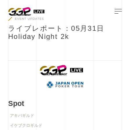
EVENT UPDATES
ラ
イ
ブ
レ
ポ
ー
ト
：
0
5
月
3
1
日
H
o
l
i
d
a
y
N
i
g
h
t
2
k
Spot
アキバギルド
イケブクロギルド