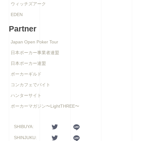
ウィッチズアーク
EDEN
Partner
Japan Open Poker Tour
日本ポーカー事業者連盟
日本ポーカー連盟
ポーカーギルド
コンカフェでバイト
ハンターサイト
ポーカーマガジン〜LightTHREE〜
SHIBUYA:
SHINJUKU: