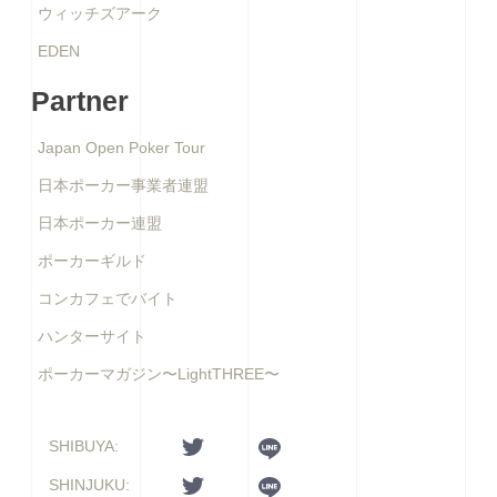
ウィッチズアーク
EDEN
Partner
Japan Open Poker Tour
日本ポーカー事業者連盟
日本ポーカー連盟
ポーカーギルド
コンカフェでバイト
ハンターサイト
ポーカーマガジン〜LightTHREE〜
SHIBUYA:
SHINJUKU: