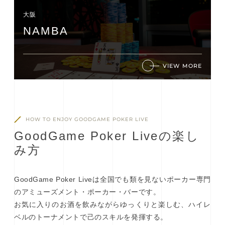
大阪
NAMBA
VIEW MORE
HOW TO ENJOY GOODGAME POKER LIVE
G
o
o
d
G
a
m
e
P
o
k
e
r
L
i
v
e
の
楽
し
み
方
GoodGame Poker Liveは全国でも類を見ないポーカー専門
のアミューズメント・ポーカー・バーです。
お気に入りのお酒を飲みながらゆっくりと楽しむ、ハイレ
ベルのトーナメントで己のスキルを発揮する。