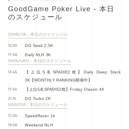
G
o
o
d
G
a
m
e
P
o
k
e
r
L
i
v
e
-
本
⽇
の
ス
ケ
ジ
ュ
ー
ル
SHIBUYA - 本⽇のスケジュール
13:30
GG Seed 2.5K
17:00
Daily NLH 3K
SHINJUKU - 本⽇のスケジュール
13:45
【上位5名SPADIE2枚】Daily Deep Stack
3K【MONTHLY RANKING開催中】
17:45
【上位5名SPADIE2枚】Friday Classic 4K
21:15
GG Turbo 2K
NAGOYA - 本⽇のスケジュール
17:00
SpeedRacer 1k
19:00
Weekend NLH