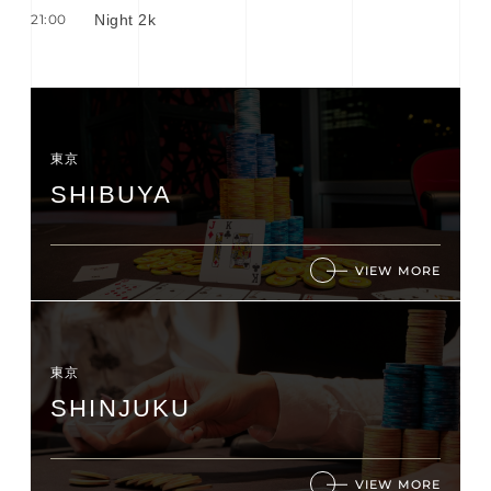
21:00
Night 2k
東京
SHIBUYA
VIEW MORE
東京
SHINJUKU
VIEW MORE