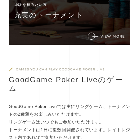
経験を積みたい⽅
充実のトーナメント
VIEW MORE
GAMES YOU CAN PLAY GOODGAME POKER LIVE
G
o
o
d
G
a
m
e
P
o
k
e
r
L
i
v
e
の
ゲ
ー
ム
GoodGame Poker Liveでは主にリングゲーム、トーナメン
トの2種類をお楽しみいただけます。
リングゲームはいつでもご参加いただけます。
トーナメントは1日に複数回開催されています。レイトレジ
スト内であればご参加いただけます。