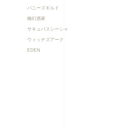
バニーズギルド
幽幻酒家
サキュバスシーシャ
ウィッチズアーク
EDEN