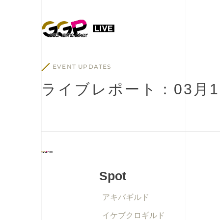
EVENT UPDATES
ラ
イ
ブ
レ
ポ
ー
ト
：
0
3
月
1
Spot
アキバギルド
イケブクロギルド