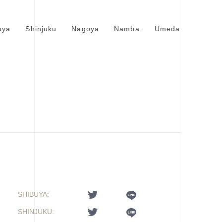
uya
Shinjuku
Nagoya
Namba
Umeda
SHIBUYA:
SHINJUKU: