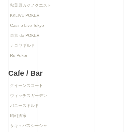
秋葉原カジノクエスト
KKLIVE POKER
Casino Live Tokyo
東京 de POKER
ナゴヤギルド
Re:Poker
Cafe / Bar
クイーンズコート
ウィッチズガーデン
バニーズギルド
幽幻酒家
サキュバスシーシャ