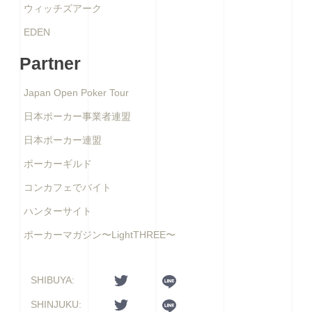
ウィッチズアーク
EDEN
Partner
Japan Open Poker Tour
日本ポーカー事業者連盟
日本ポーカー連盟
ポーカーギルド
コンカフェでバイト
ハンターサイト
ポーカーマガジン〜LightTHREE〜
SHIBUYA:
SHINJUKU: