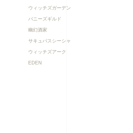
ウィッチズガーデン
バニーズギルド
幽幻酒家
サキュバスシーシャ
ウィッチズアーク
EDEN