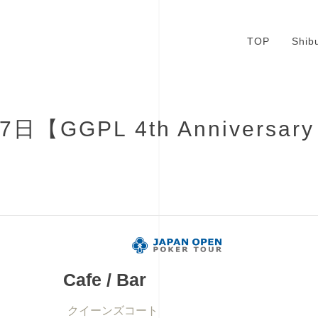
TOP
Shib
7
日
【
G
G
P
L
4
t
h
A
n
n
i
v
e
r
s
a
r
y
Cafe / Bar
クイーンズコート