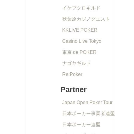
イケブクロギルド
秋葉原カジノクエスト
KKLIVE POKER
Casino Live Tokyo
東京 de POKER
ナゴヤギルド
Re:Poker
Partner
Japan Open Poker Tour
日本ポーカー事業者連盟
日本ポーカー連盟