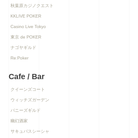
秋葉原カジノクエスト
KKLIVE POKER
Casino Live Tokyo
東京 de POKER
ナゴヤギルド
Re:Poker
Cafe / Bar
クイーンズコート
ウィッチズガーデン
バニーズギルド
幽幻酒家
サキュバスシーシャ