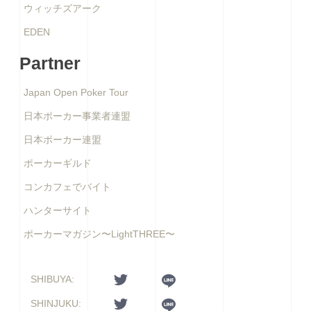
ウィッチズアーク
EDEN
Partner
Japan Open Poker Tour
日本ポーカー事業者連盟
日本ポーカー連盟
ポーカーギルド
コンカフェでバイト
ハンターサイト
ポーカーマガジン〜LightTHREE〜
SHIBUYA:
SHINJUKU: