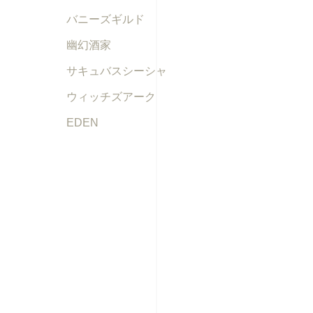
バニーズギルド
幽幻酒家
サキュバスシーシャ
ウィッチズアーク
EDEN