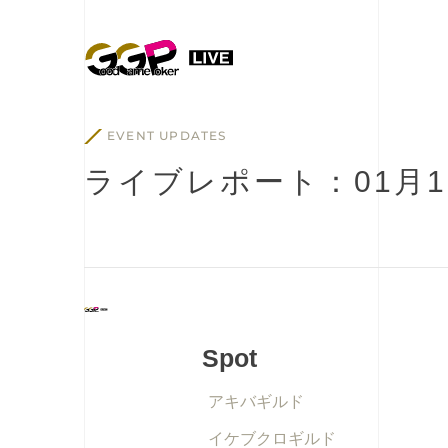
EVENT UPDATES
ラ
イ
ブ
レ
ポ
ー
ト
：
0
1
月
1
Spot
アキバギルド
イケブクロギルド