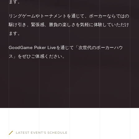
ます。
リングゲームやトーナメントを通じて、ポーカーならではの
駆け引き、緊張感、勝負の楽しさを気軽に体験していただけ
ます。
GoodGame Poker Liveを通じて「次世代のポーカーハウ
ス」をぜひご体感ください。
LATEST EVENT'S SCHEDULE