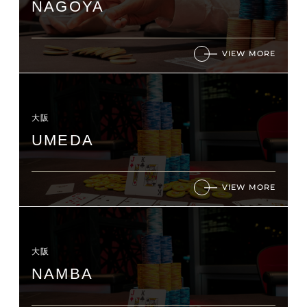
NAGOYA
VIEW MORE
大阪
UMEDA
VIEW MORE
大阪
NAMBA