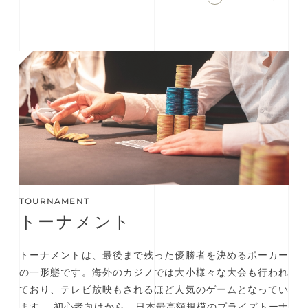
TOURNAMENT
トーナメント
トーナメントは、最後まで残った優勝者を決めるポーカー
の一形態です。海外のカジノでは大小様々な大会も行われ
ており、テレビ放映もされるほど人気のゲームとなってい
ます。 初心者向けから、日本最高額規模のプライズトーナ