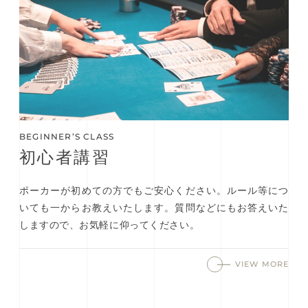
BEGINNER’S CLASS
初⼼者講習
ポーカーが初めての方でもご安心ください。ルール等につ
いても一からお教えいたします。質問などにもお答えいた
しますので、お気軽に仰ってください。
VIEW MORE