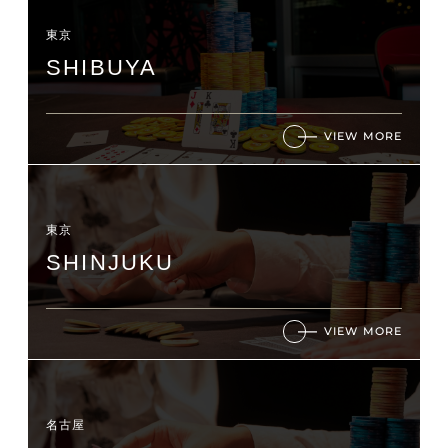
東京
SHIBUYA
VIEW MORE
東京
SHINJUKU
VIEW MORE
名古屋