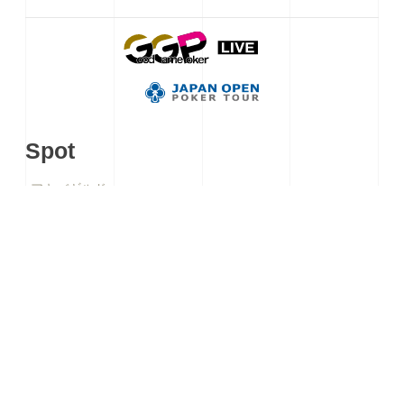
Spot
アキバギルド
イケブクロギルド
秋葉原カジノクエスト
KKLIVE POKER
Casino Live Tokyo
東京 de POKER
ナゴヤギルド
Re:Poker