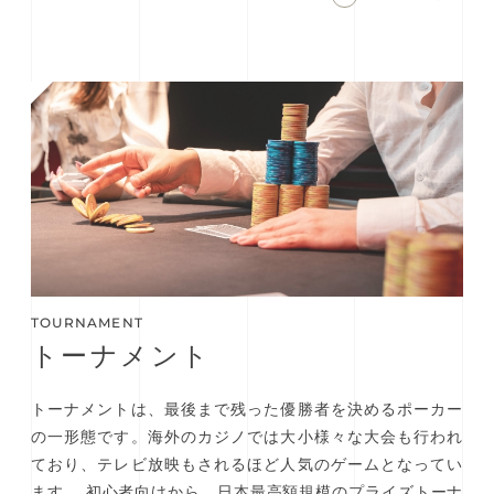
TOURNAMENT
トーナメント
トーナメントは、最後まで残った優勝者を決めるポーカー
の一形態です。海外のカジノでは大小様々な大会も行われ
ており、テレビ放映もされるほど人気のゲームとなってい
ます。 初心者向けから、日本最高額規模のプライズトーナ