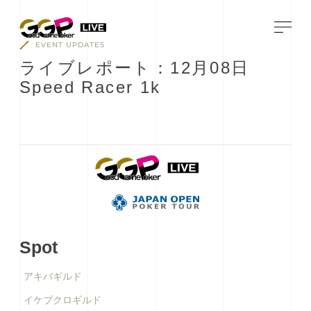
EVENT UPDATES
ラ
イ
ブ
レ
ポ
ー
ト
：
1
2
月
0
8
日
S
p
e
e
d
R
a
c
e
r
1
k
Spot
アキバギルド
イケブクロギルド