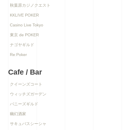
秋葉原カジノクエスト
KKLIVE POKER
Casino Live Tokyo
東京 de POKER
ナゴヤギルド
Re:Poker
Cafe / Bar
クイーンズコート
ウィッチズガーデン
バニーズギルド
幽幻酒家
サキュバスシーシャ