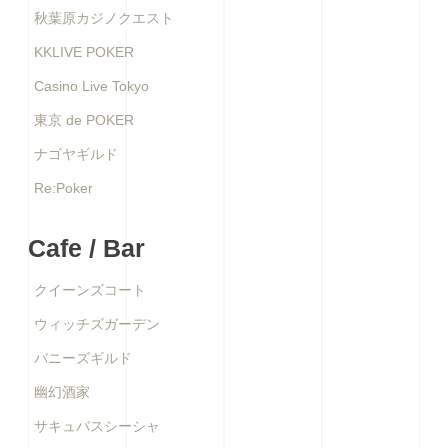
秋葉原カジノクエスト
KKLIVE POKER
Casino Live Tokyo
東京 de POKER
ナゴヤギルド
Re:Poker
Cafe / Bar
クイーンズコート
ウィッチズガーデン
バニーズギルド
幽幻酒家
サキュバスシーシャ