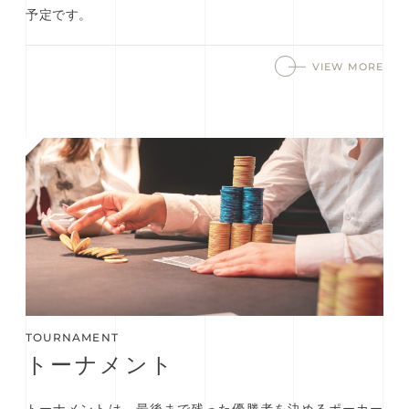
予定です。
VIEW MORE
TOURNAMENT
トーナメント