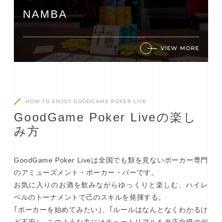
NAMBA
VIEW MORE
HOW TO ENJOY GOODGAME POKER LIVE
G
o
o
d
G
a
m
e
P
o
k
e
r
L
i
v
e
の
楽
し
み
方
GoodGame Poker Liveは全国でも類を見ないポーカー専門
のアミューズメント・ポーカー・バーです。
お気に入りのお酒を飲みながらゆっくりと楽しむ、ハイレ
ベルのトーナメントで己のスキルを発揮する。
｢ポーカーを始めてみたい｣、｢ルールはなんとなくわかるけ