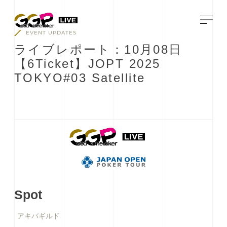
EVENT UPDATES
ラ
イ
ブ
レ
ポ
ー
ト
：
1
0
月
0
8
日
【
6
T
i
c
k
e
t
】
J
O
P
T
2
0
2
5
T
O
K
Y
O
#
0
3
S
a
t
e
l
l
i
t
e
Spot
アキバギルド