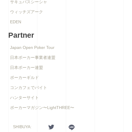
サキュバスシーシャ
ウィッチズアーク
EDEN
Partner
Japan Open Poker Tour
日本ポーカー事業者連盟
日本ポーカー連盟
ポーカーギルド
コンカフェでバイト
ハンターサイト
ポーカーマガジン〜LightTHREE〜
SHIBUYA: