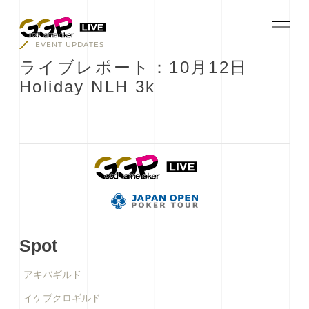
EVENT UPDATES
ラ
イ
ブ
レ
ポ
ー
ト
：
1
0
月
1
2
日
H
o
l
i
d
a
y
N
L
H
3
k
Spot
アキバギルド
イケブクロギルド