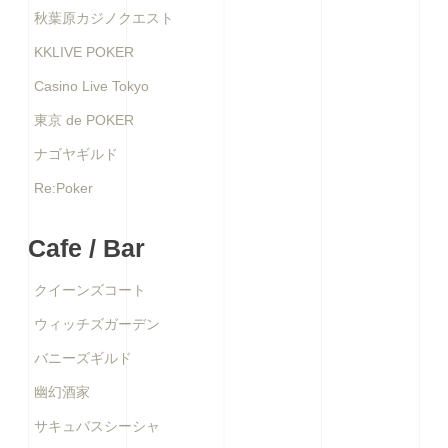
秋葉原カジノクエスト
KKLIVE POKER
Casino Live Tokyo
東京 de POKER
ナゴヤギルド
Re:Poker
Cafe / Bar
クイーンズコート
ウィッチズガーデン
バニーズギルド
幽幻酒家
サキュバスシーシャ