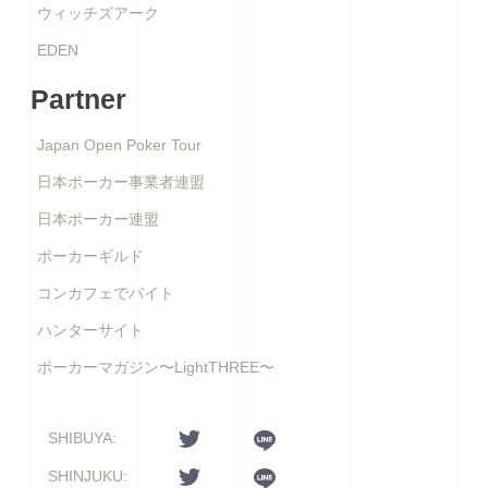
ウィッチズアーク
EDEN
Partner
Japan Open Poker Tour
日本ポーカー事業者連盟
日本ポーカー連盟
ポーカーギルド
コンカフェでバイト
ハンターサイト
ポーカーマガジン〜LightTHREE〜
SHIBUYA:
SHINJUKU: