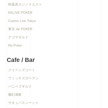
秋葉原カジノクエスト
KKLIVE POKER
Casino Live Tokyo
東京 de POKER
ナゴヤギルド
Re:Poker
Cafe / Bar
クイーンズコート
ウィッチズガーデン
バニーズギルド
幽幻酒家
サキュバスシーシャ