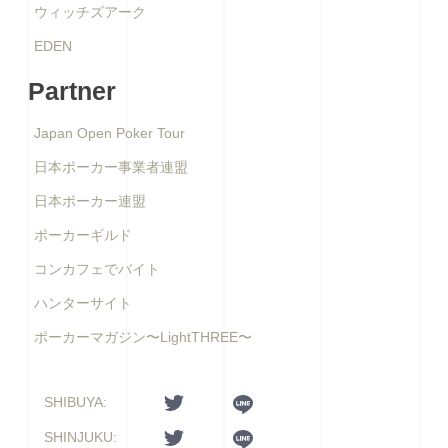
ウィッチズアーク
EDEN
Partner
Japan Open Poker Tour
日本ポーカー事業者連盟
日本ポーカー連盟
ポーカーギルド
コンカフェでバイト
ハンターサイト
ポーカーマガジン〜LightTHREE〜
SHIBUYA:
SHINJUKU: