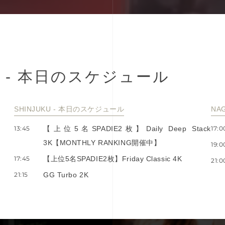
-
本
⽇
の
ス
ケ
ジ
ュ
ー
ル
SHINJUKU - 本⽇のスケジュール
NA
13:45
【上位5名SPADIE2枚】Daily Deep Stack
17:0
3K【MONTHLY RANKING開催中】
19:0
17:45
【上位5名SPADIE2枚】Friday Classic 4K
21:0
21:15
GG Turbo 2K