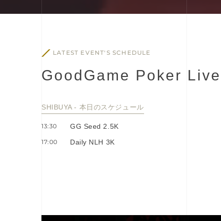
LATEST EVENT'S SCHEDULE
G
o
o
d
G
a
m
e
P
o
k
e
r
L
i
v
e
SHIBUYA - 本⽇のスケジュール
13:30
GG Seed 2.5K
17:00
Daily NLH 3K