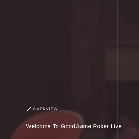
OVERVIEW
Welcome To GoodGame Poker Live