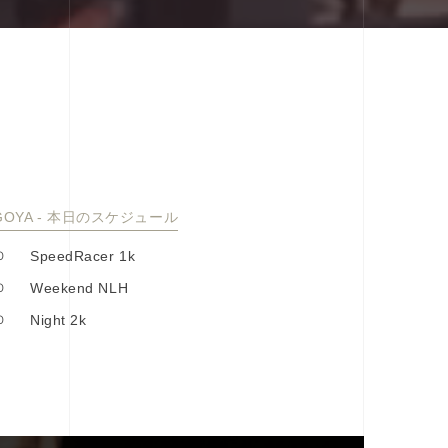
GOYA - 本⽇のスケジュール
0
SpeedRacer 1k
0
Weekend NLH
0
Night 2k