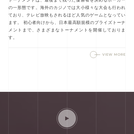
トーナメントは、最後まで残った優勝者を決めるポーカー
の一形態です。海外のカジノでは大小様々な大会も行われ
ており、テレビ放映もされるほど人気のゲームとなってい
ます。 初心者向けから、日本最高額規模のプライズトーナ
メントまで、さまざまなトーナメントを開催しておりま
す。
VIEW MORE