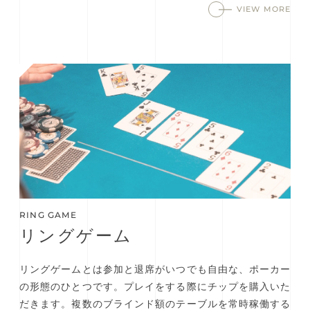
VIEW MORE
RING GAME
リングゲーム
リングゲームとは参加と退席がいつでも自由な、ポーカー
の形態のひとつです。プレイをする際にチップを購入いた
だきます。複数のブラインド額のテーブルを常時稼働する