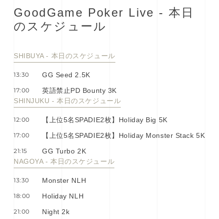
G
o
o
d
G
a
m
e
P
o
k
e
r
L
i
v
e
-
本
⽇
の
ス
ケ
ジ
ュ
ー
ル
SHIBUYA - 本⽇のスケジュール
13:30
GG Seed 2.5K
17:00
英語禁止PD Bounty 3K
SHINJUKU - 本⽇のスケジュール
12:00
【上位5名SPADIE2枚】Holiday Big 5K
17:00
【上位5名SPADIE2枚】Holiday Monster Stack 5K
21:15
GG Turbo 2K
NAGOYA - 本⽇のスケジュール
13:30
Monster NLH
18:00
Holiday NLH
21:00
Night 2k