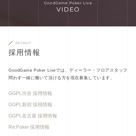
GoodGame Poker Live
VIDEO
RECRUIT
採
用
情
報
GoodGame Poker Liveでは、ディーラー・フロアスタッフ
問わず一緒に働いて頂ける方を現在募集しています。
GGPL渋谷 採用情報
GGPL新宿 採用情報
GGPL名古屋 採用情報
Re:Poker 採用情報