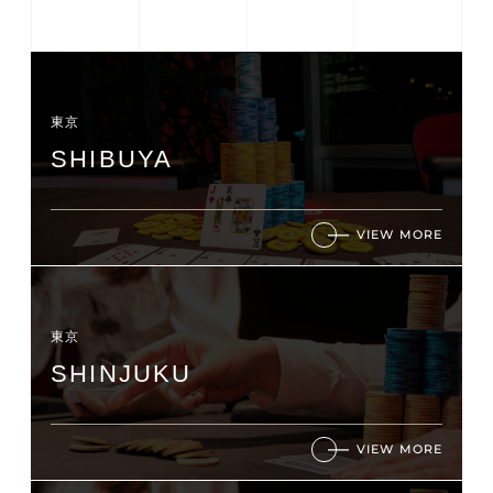
東京
SHIBUYA
VIEW MORE
東京
SHINJUKU
VIEW MORE