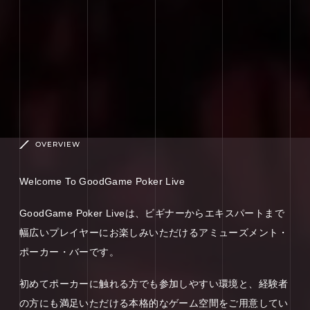
OVERVIEW
Welcome To GoodGame Poker Live
GoodGame Poker Liveは、ビギナーからエキスパートまで
幅広いプレイヤーにお楽しみいただけるアミューズメント・
ポーカー・バーです。
初めてポーカーに触れる方でも参加しやすい環境と、経験者
の方にも満足いただける本格的なゲーム空間をご用意してい