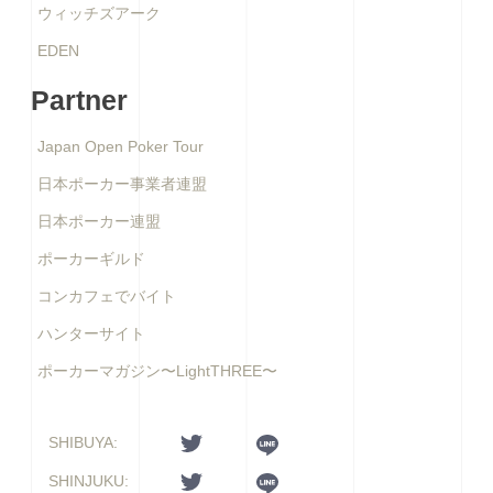
ウィッチズアーク
EDEN
Partner
Japan Open Poker Tour
日本ポーカー事業者連盟
日本ポーカー連盟
ポーカーギルド
コンカフェでバイト
ハンターサイト
ポーカーマガジン〜LightTHREE〜
SHIBUYA:
SHINJUKU: