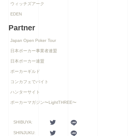
ウィッチズアーク
EDEN
Partner
Japan Open Poker Tour
日本ポーカー事業者連盟
日本ポーカー連盟
ポーカーギルド
コンカフェでバイト
ハンターサイト
ポーカーマガジン〜LightTHREE〜
SHIBUYA:
SHINJUKU: