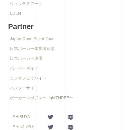
ウィッチズアーク
EDEN
Partner
Japan Open Poker Tour
日本ポーカー事業者連盟
日本ポーカー連盟
ポーカーギルド
コンカフェでバイト
ハンターサイト
ポーカーマガジン〜LightTHREE〜
SHIBUYA:
SHINJUKU: