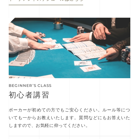
BEGINNER’S CLASS
初⼼者講習
ポーカーが初めての方でもご安心ください。ルール等につ
いても一からお教えいたします。質問などにもお答えいた
しますので、お気軽に仰ってください。