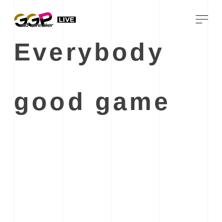
Everybody
good game