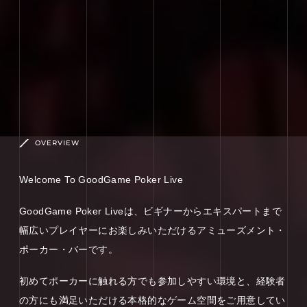
OVERVIEW
Welcome To GoodGame Poker Live
GoodGame Poker Liveは、ビギナーからエキスパートまで
幅広いプレイヤーにお楽しみいただけるアミューズメント・
ポーカー・バーです。
初めてポーカーに触れる方でも参加しやすい環境と、経験者
の方にも満足いただける本格的なゲーム空間をご用意してい