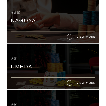
名古屋
NAGOYA
VIEW MORE
大阪
UMEDA
VIEW MORE
大阪