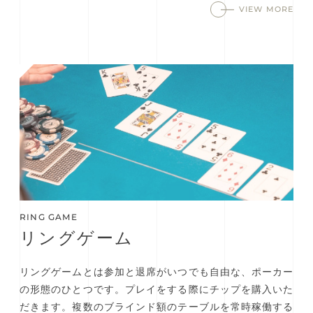
VIEW MORE
RING GAME
リングゲーム
リングゲームとは参加と退席がいつでも自由な、ポーカー
の形態のひとつです。プレイをする際にチップを購入いた
だきます。複数のブラインド額のテーブルを常時稼働する