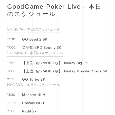
G
o
o
d
G
a
m
e
P
o
k
e
r
L
i
v
e
-
本
⽇
の
ス
ケ
ジ
ュ
ー
ル
SHIBUYA - 本⽇のスケジュール
13:30
GG Seed 2.5K
17:00
英語禁止PD Bounty 3K
SHINJUKU - 本⽇のスケジュール
12:00
【上位5名SPADIE2枚】Holiday Big 5K
17:00
【上位5名SPADIE2枚】Holiday Monster Stack 5K
21:15
GG Turbo 2K
NAGOYA - 本⽇のスケジュール
13:30
Monster NLH
18:00
Holiday NLH
21:00
Night 2k