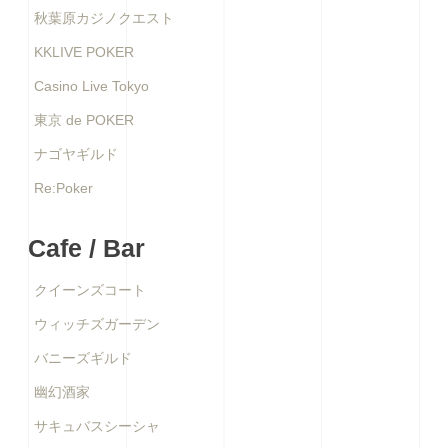
秋葉原カジノクエスト
KKLIVE POKER
Casino Live Tokyo
東京 de POKER
ナゴヤギルド
Re:Poker
Cafe / Bar
クイーンズコート
ウィッチズガーデン
バニーズギルド
幽幻酒家
サキュバスシーシャ